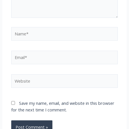
Name*
Email*
Website
Save my name, email, and website in this browser
for the next time I comment.